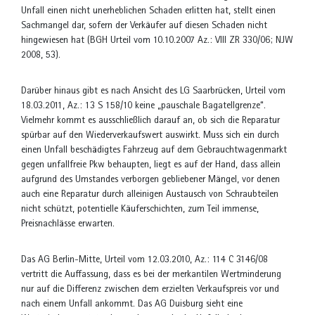
Unfall einen nicht unerheblichen Schaden erlitten hat, stellt einen
Sachmangel dar, sofern der Verkäufer auf diesen Schaden nicht
hingewiesen hat (BGH Urteil vom 10.10.2007 Az.: VIII ZR 330/06; NJW
2008, 53).
Darüber hinaus gibt es nach Ansicht des LG Saarbrücken, Urteil vom
18.03.2011, Az.: 13 S 158/10 keine „pauschale Bagatellgrenze“.
Vielmehr kommt es ausschließlich darauf an, ob sich die Reparatur
spürbar auf den Wiederverkaufswert auswirkt. Muss sich ein durch
einen Unfall beschädigtes Fahrzeug auf dem Gebrauchtwagenmarkt
gegen unfallfreie Pkw behaupten, liegt es auf der Hand, dass allein
aufgrund des Umstandes verborgen gebliebener Mängel, vor denen
auch eine Reparatur durch alleinigen Austausch von Schraubteilen
nicht schützt, potentielle Käuferschichten, zum Teil immense,
Preisnachlässe erwarten.
Das AG Berlin-Mitte, Urteil vom 12.03.2010, Az.: 114 C 3146/08
vertritt die Auffassung, dass es bei der merkantilen Wertminderung
nur auf die Differenz zwischen dem erzielten Verkaufspreis vor und
nach einem Unfall ankommt. Das AG Duisburg sieht eine