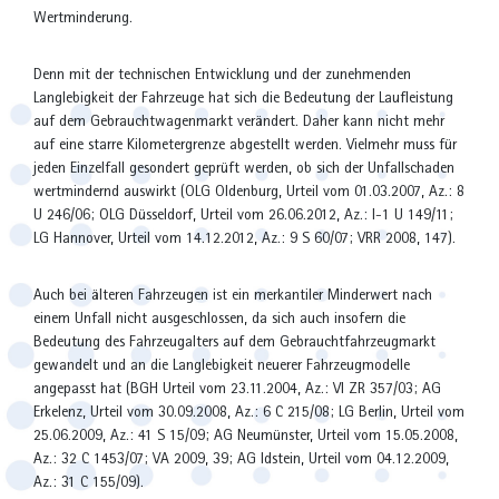
Wertminderung.
Denn mit der technischen Entwicklung und der zunehmenden
Langlebigkeit der Fahrzeuge hat sich die Bedeutung der Laufleistung
auf dem Gebrauchtwagenmarkt verändert. Daher kann nicht mehr
auf eine starre Kilometergrenze abgestellt werden. Vielmehr muss für
jeden Einzelfall gesondert geprüft werden, ob sich der Unfallschaden
wertmindernd auswirkt (OLG Oldenburg, Urteil vom 01.03.2007, Az.: 8
U 246/06; OLG Düsseldorf, Urteil vom 26.06.2012, Az.: I-1 U 149/11;
LG Hannover, Urteil vom 14.12.2012, Az.: 9 S 60/07; VRR 2008, 147).
Auch bei älteren Fahrzeugen ist ein merkantiler Minderwert nach
einem Unfall nicht ausgeschlossen, da sich auch insofern die
Bedeutung des Fahrzeugalters auf dem Gebrauchtfahrzeugmarkt
gewandelt und an die Langlebigkeit neuerer Fahrzeugmodelle
angepasst hat (BGH Urteil vom 23.11.2004, Az.: VI ZR 357/03; AG
Erkelenz, Urteil vom 30.09.2008, Az.: 6 C 215/08; LG Berlin, Urteil vom
25.06.2009, Az.: 41 S 15/09; AG Neumünster, Urteil vom 15.05.2008,
Az.: 32 C 1453/07; VA 2009, 39; AG Idstein, Urteil vom 04.12.2009,
Az.: 31 C 155/09).