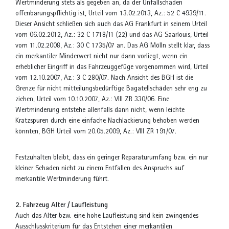
Wertminderung stets als gegeben an, da der Unfallschaden
offenbarungspflichtig ist, Urteil vom 13.02.2013, Az.: 52 C 4939/11.
Dieser Ansicht schließen sich auch das AG Frankfurt in seinem Urteil
vom 06.02.2012, Az.: 32 C 1718/11 (22) und das AG Saarlouis, Urteil
vom 11.02.2008, Az.: 30 C 1735/07 an. Das AG Mölln stellt klar, dass
ein merkantiler Minderwert nicht nur dann vorliegt, wenn ein
erheblicher Eingriff in das Fahrzeuggefüge vorgenommen wird, Urteil
vom 12.10.2007, Az.: 3 C 280/07. Nach Ansicht des BGH ist die
Grenze für nicht mitteilungsbedürftige Bagatellschäden sehr eng zu
ziehen, Urteil vom 10.10.2007, Az.: VIII ZR 330/06. Eine
Wertminderung entstehe allenfalls dann nicht, wenn leichte
Kratzspuren durch eine einfache Nachlackierung behoben werden
könnten, BGH Urteil vom 20.05.2009, Az.: VIII ZR 191/07.
Festzuhalten bleibt, dass ein geringer Reparaturumfang bzw. ein nur
kleiner Schaden nicht zu einem Entfallen des Anspruchs auf
merkantile Wertminderung führt.
2. Fahrzeug Alter / Laufleistung
Auch das Alter bzw. eine hohe Laufleistung sind kein zwingendes
Ausschlusskriterium für das Entstehen einer merkantilen