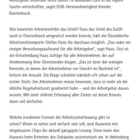
Arbeitgeber innerhalb eines Jahres 18 Milliarden Euro in die eigene
Tasche wirtschaften, sagte DGB-Vorstandsmitglied Annelie
Buntenbach.
Wie bewerten Arbeitsrechtler das Urteil? Dass das Urteil des EuGH
auch in Deutschland umgesetzt werden könnte, hält der Düsseldorfer
Arbeitsrechtsexperte Stefan Haas für durchaus möglich. „Das wäre ein
riesiger Verwaltungsaufwand für alle Arbeitgeber“, sagt Haas. Gut ist
die Entscheidung Haas zufolge für alle Arbeitnehmer, die auf
Anerkennung ihrer Überstunden klagen. „Das ist einer der wenigen
Bereiche, in denen der Arbeitnehmer vor Gericht im Nachteil ist“,
betont der Anwalt. Die Klage scheitere nämlich oft schon auf der
ersten Stufe. Der Arbeitnehmer müsse beweisen, dass er mehr als die
übliche Regelarbeitszeit gearbeitet habe – und der Arbeitgeber davon
wusste. Mit einer strikten Erfassung aller Zeiten sei dieser Beweis
dann viel einfacher.
Welche modernen Formen der Arbeitszeiterfassung gibt es
schon? Wenn es sicher und einfach sein soll, sind Ausweise mit
eingebauten Chips die aktuell gängigste Lösung. Diese lesen den
Ausweis beim Betreten des Gebäudes automatisch ein. In Verbindung