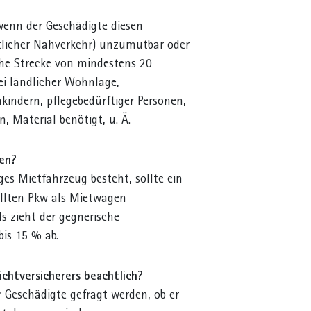
enn der Geschädigte diesen
ntlicher Nahverkehr) unzumutbar oder
he Strecke von mindestens 20
ei ländlicher Wohnlage,
kindern, pflegebedürftiger Personen,
, Material benötigt, u. Ä.
den?
es Mietfahrzeug besteht, sollte ein
allten Pkw als Mietwagen
s zieht der gegnerische
bis 15 % ab.
chtversicherers beachtlich?
 Geschädigte gefragt werden, ob er